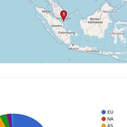
EU
NA
AS