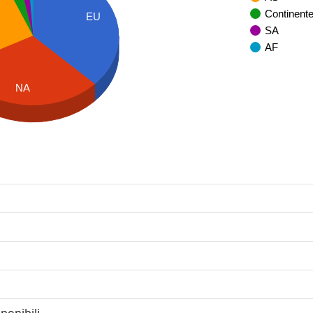
Continent
EU
SA
AF
NA