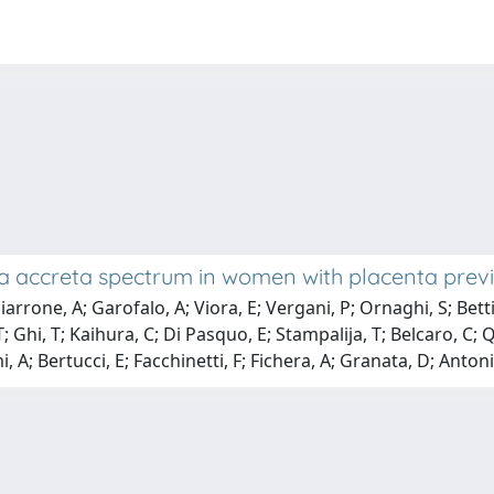
ta accreta spectrum in women with placenta prev
iarrone, A; Garofalo, A; Viora, E; Vergani, P; Ornaghi, S; Betti
a, T; Ghi, T; Kaihura, C; Di Pasquo, E; Stampalija, T; Belcaro, 
 A; Bertucci, E; Facchinetti, F; Fichera, A; Granata, D; Antonio