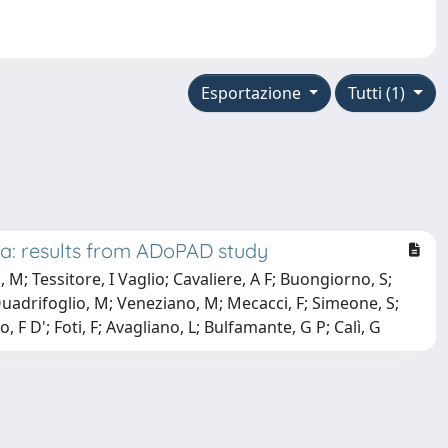
Esportazione
Tutti (1)
ia: results from ADoPAD study
, M; Tessitore, I Vaglio; Cavaliere, A F; Buongiorno, S;
C; Quadrifoglio, M; Veneziano, M; Mecacci, F; Simeone, S;
, F D'; Foti, F; Avagliano, L; Bulfamante, G P; Calì, G