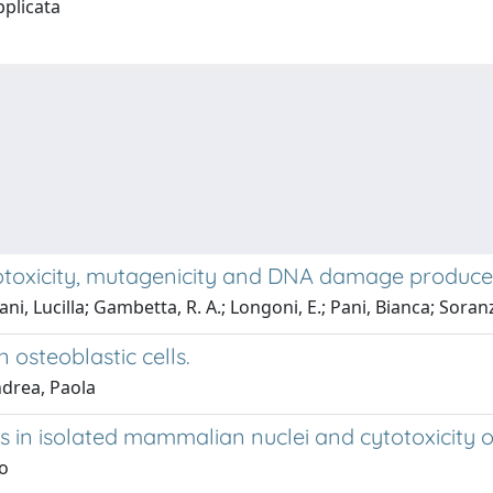
Applicata
totoxicity, mutagenicity and DNA damage produced
ni, Lucilla; Gambetta, R. A.; Longoni, E.; Pani, Bianca; Soranz
osteoblastic cells.
ndrea, Paola
 in isolated mammalian nuclei and cytotoxicity on
io