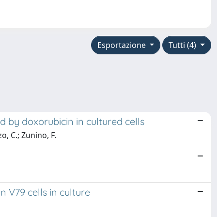
Esportazione
Tutti (4)
 by doxorubicin in cultured cells
o, C.; Zunino, F.
 V79 cells in culture