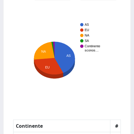
AS
EU
NA
SA
Continente
sconos…
NA
AS
EU
Continente
#