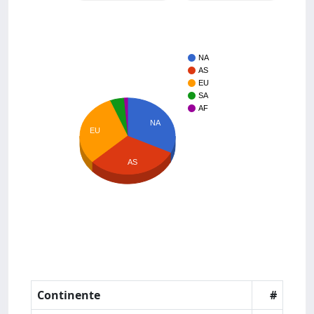
NA
AS
EU
SA
AF
NA
EU
AS
Continente
#