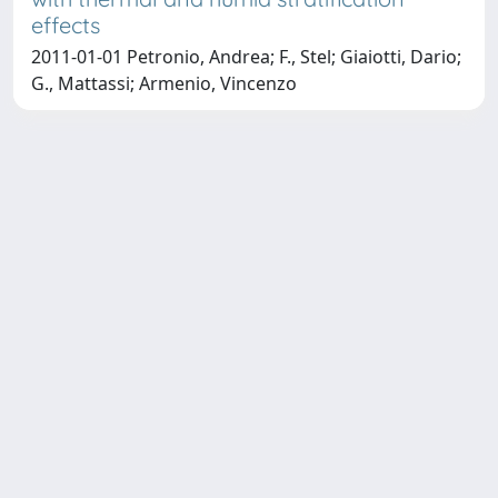
effects
2011-01-01 Petronio, Andrea; F., Stel; Giaiotti, Dario;
G., Mattassi; Armenio, Vincenzo
Copyright © 2026
Università degli Studi Trieste |
Dove
siamo
|
Privacy
Piazzale Europa,1 34127 Trieste, Italia -
Tel. +39 040.558.7111 - P.IVA 00211830328