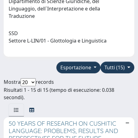
Dipartimento di Scienze Giuridiche, del
Linguaggio, dell`Interpretazione e della
Traduzione
SSD
Settore L-LIN/01 - Glottologia e Linguistica
Esportazione
Tutti (15)
Mostra
records
Risultati 1 - 15 di 15 (tempo di esecuzione: 0.038
secondi).
50 YEARS OF RESEARCH ON CUSHITIC
LANGUAGE: PROBLEMS, RESULTS AND