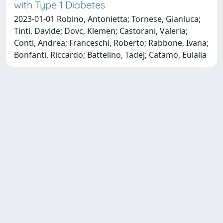
with Type 1 Diabetes
2023-01-01 Robino, Antonietta; Tornese, Gianluca;
Tinti, Davide; Dovc, Klemen; Castorani, Valeria;
Conti, Andrea; Franceschi, Roberto; Rabbone, Ivana;
Bonfanti, Riccardo; Battelino, Tadej; Catamo, Eulalia
Copyright © 2026
Università degli Studi Trieste |
Dove
siamo
|
Privacy
Piazzale Europa,1 34127 Trieste, Italia -