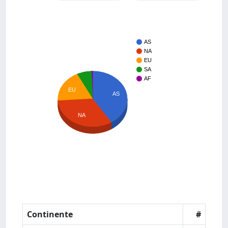
AS
NA
EU
SA
AF
EU
AS
NA
Continente
#