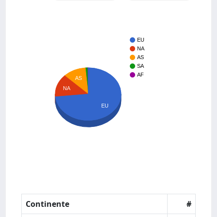
EU
NA
AS
SA
AF
AS
NA
EU
Continente
#