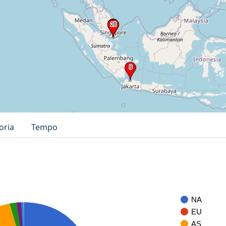
oria
Tempo
NA
EU
AS