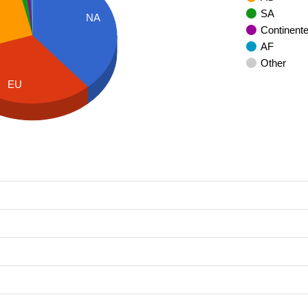
SA
NA
Continent
AF
Other
EU