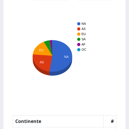
NA
AS
EU
SA
AF
OC
EU
NA
AS
Continente
#