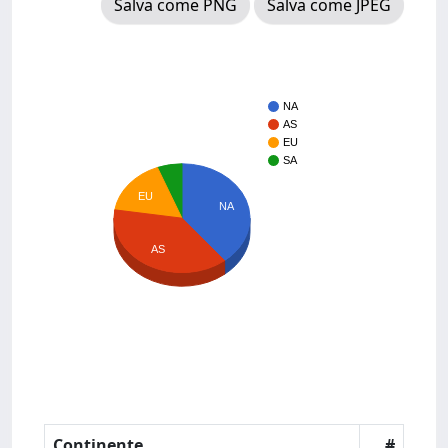
Salva come PNG
Salva come JPEG
NA
AS
EU
SA
EU
NA
AS
Continente
#