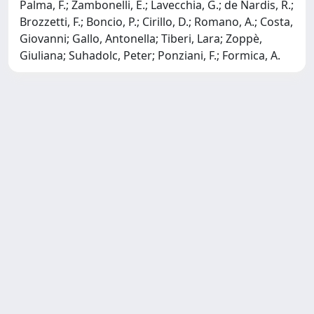
Palma, F.; Zambonelli, E.; Lavecchia, G.; de Nardis, R.;
Brozzetti, F.; Boncio, P.; Cirillo, D.; Romano, A.; Costa,
Giovanni; Gallo, Antonella; Tiberi, Lara; Zoppè,
Giuliana; Suhadolc, Peter; Ponziani, F.; Formica, A.
Copyright © 2026
Università degli Studi Trieste |
Dove
siamo
|
Privacy
Piazzale Europa,1 34127 Trieste, Italia -
Tel. +39 040.558.7111 - P.IVA 00211830328