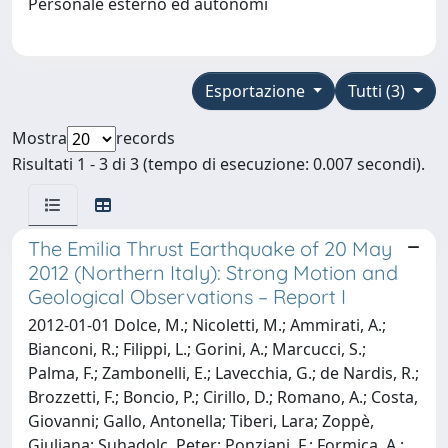
Personale esterno ed autonomi
Esportazione
Tutti (3)
Mostra
records
Risultati 1 - 3 di 3 (tempo di esecuzione: 0.007 secondi).
The Emilia Thrust Earthquake of 20 May
2012 (Northern Italy): Strong Motion and
Geological Observations – Report I
2012-01-01 Dolce, M.; Nicoletti, M.; Ammirati, A.;
Bianconi, R.; Filippi, L.; Gorini, A.; Marcucci, S.;
Palma, F.; Zambonelli, E.; Lavecchia, G.; de Nardis, R.;
Brozzetti, F.; Boncio, P.; Cirillo, D.; Romano, A.; Costa,
Giovanni; Gallo, Antonella; Tiberi, Lara; Zoppè,
Giuliana; Suhadolc, Peter; Ponziani, F.; Formica, A.;