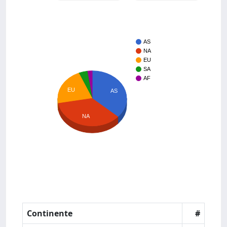
AS
NA
EU
SA
AF
EU
AS
NA
Continente
#