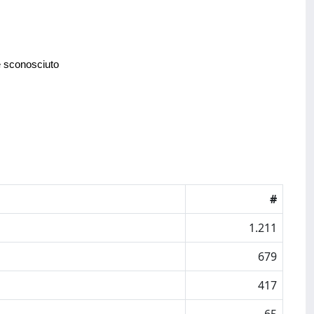
e sconosciuto
#
1.211
679
417