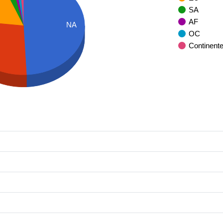
SA
AF
NA
OC
Continent