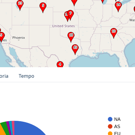
oria
Tempo
NA
AS
EU