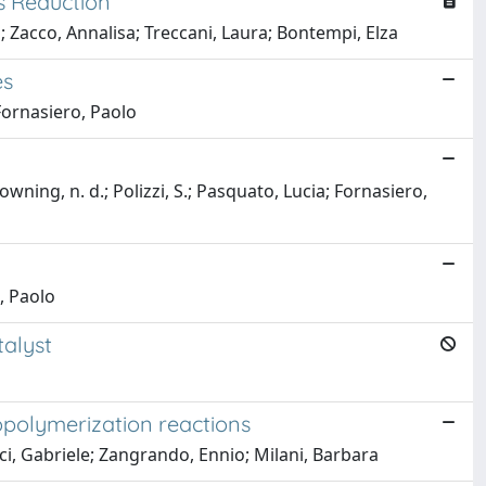
s Reduction
a; Zacco, Annalisa; Treccani, Laura; Bontempi, Elza
es
 Fornasiero, Paolo
wning, n. d.; Polizzi, S.; Pasquato, Lucia; Fornasiero,
, Paolo
talyst
opolymerization reactions
cci, Gabriele; Zangrando, Ennio; Milani, Barbara