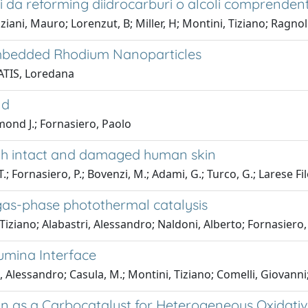
esi da reforming diidrocarburi o alcoli comprenden
iani, Mauro; Lorenzut, B; Miller, H; Montini, Tiziano; Ragnoli
Embedded Rhodium Nanoparticles
ATIS, Loredana
nd
mond J.; Fornasiero, Paolo
ugh intact and damaged human skin
 Fornasiero, P.; Bovenzi, M.; Adami, G.; Turco, G.; Larese Fil
as-phase photothermal catalysis
Tiziano; Alabastri, Alessandro; Naldoni, Alberto; Fornasiero
umina Interface
, Alessandro; Casula, M.; Montini, Tiziano; Comelli, Giovann
n as a Carbocatalyst for Heterogeneous Oxidativ