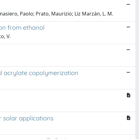
rnasiero, Paolo; Prato, Maurizio; Liz Marzán, L. M.
ion from ethanol
o, V.
 acrylate copolymerization
 solar applications