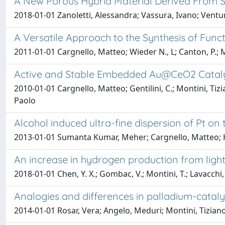
A New Porous Hybrid Material Derived From Si
2018-01-01 Zanoletti, Alessandra; Vassura, Ivano; Venturi
A Versatile Approach to the Synthesis of Func
2011-01-01 Cargnello, Matteo; Wieder N., L; Canton, P.; Mo
Active and Stable Embedded Au@CeO2 Catalyst
2010-01-01 Cargnello, Matteo; Gentilini, C.; Montini, Tizi
Paolo
Alcohol induced ultra-fine dispersion of Pt o
2013-01-01 Sumanta Kumar, Meher; Cargnello, Matteo; Ho
An increase in hydrogen production from light
2018-01-01 Chen, Y. X.; Gombac, V.; Montini, T.; Lavacchi, A.; 
Analogies and differences in palladium-cata
2014-01-01 Rosar, Vera; Angelo, Meduri; Montini, Tiziano