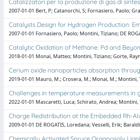
Catalizzatori per la produzione di gas di sint
2007-01-01 Bert, P; Catanorchi, S; Fornasiero, Paolo; Graz
Catalysts Design for Hydrogen Production: 
2007-01-01 Fornasiero, Paolo; Montini, Tiziano; DE ROG
Catalytic Oxidation of Methane: Pd and Beyo
2018-01-01 Monai, Matteo; Montini, Tiziano; Gorte, Ray
Cerium oxide nanoparticles absorption thro
2019-01-01 Mauro, M.; Crosera, M.; Monai, M.; Montini, T.;
Challenges in temperature measurements in g
2022-01-01 Mascaretti, Luca; Schirato, Andrea; Montini, 
Charge Redistribution at the Embedded Rh-Al
2009-01-01 DE ROGATIS, Loredana; Vesselli, Erik; Baraldi
Chemically Activated Spruce Organosolv Ligni