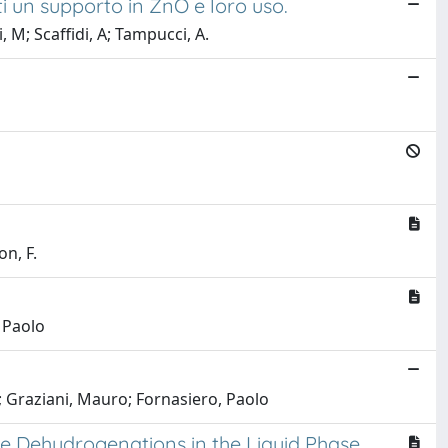
ti un supporto in ZnO e loro uso.
, M; Scaffidi, A; Tampucci, A.
on, F.
, Paolo
i; Graziani, Mauro; Fornasiero, Paolo
e Dehydrogenations in the Liquid Phase