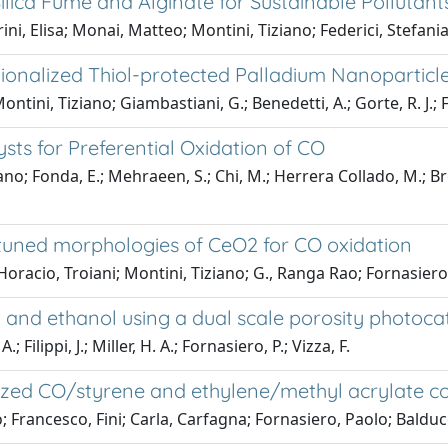
lica Fume and Alginate for Sustainable Pollutant
ni, Elisa; Monai, Matteo; Montini, Tiziano; Federici, Stefani
tionalized Thiol-protected Palladium Nanoparticl
ntini, Tiziano; Giambastiani, G.; Benedetti, A.; Gorte, R. J.;
s for Preferential Oxidation of CO
ano; Fonda, E.; Mehraeen, S.; Chi, M.; Herrera Collado, M.; Bro
n tuned morphologies of CeO2 for CO oxidation
racio, Troiani; Montini, Tiziano; G., Ranga Rao; Fornasiero
 and ethanol using a dual scale porosity photoca
Filippi, J.; Miller, H. A.; Fornasiero, P.; Vizza, F.
lyzed CO/styrene and ethylene/methyl acrylate c
; Francesco, Fini; Carla, Carfagna; Fornasiero, Paolo; Baldu