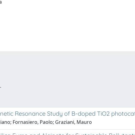
ia
.
netic Resonance Study of B-doped TiO2 photocat
ziano; Fornasiero, Paolo; Graziani, Mauro