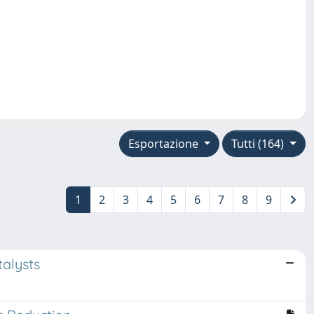
Esportazione
Tutti (164)
1
2
3
4
5
6
7
8
9
alysts