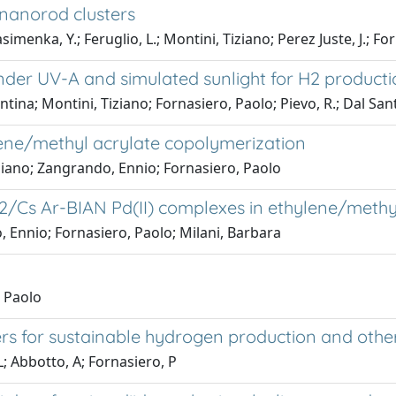
 nanorod clusters
imenka, Y.; Feruglio, L.; Montini, Tiziano; Perez Juste, J.; Fo
under UV-A and simulated sunlight for H2 product
ntina; Montini, Tiziano; Fornasiero, Paolo; Pievo, R.; Dal Sant
ene/methyl acrylate copolymerization
ziano; Zangrando, Ennio; Fornasiero, Paolo
Cs Ar-BIAN Pd(II) complexes in ethylene/methyl
 Ennio; Fornasiero, Paolo; Milani, Barbara
, Paolo
rs for sustainable hydrogen production and other
 L; Abbotto, A; Fornasiero, P