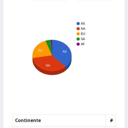
AS
NA
EU
SA
AF
EU
AS
NA
Continente
#