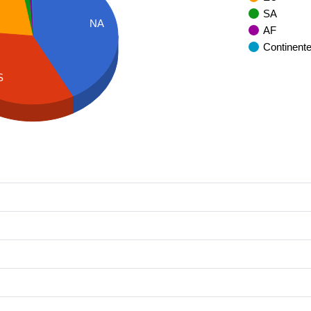
SA
NA
AF
Continent
S