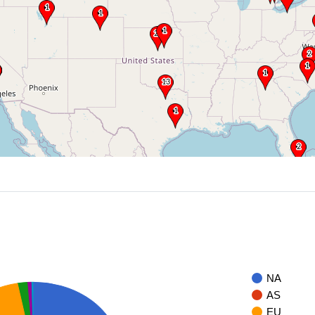
NA
AS
EU