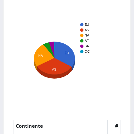
EU
AS
NA
AF
SA
OC
EU
NA
AS
Continente
#