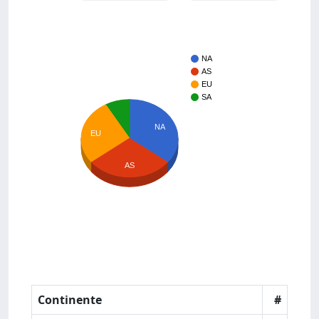
NA
AS
EU
SA
NA
EU
AS
Continente
#