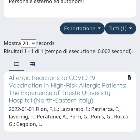
Personale esterno ed autonomi
Esportazione
Tutti (1)
Mostra
records
Risultati 1 - 1 di 1 (tempo di esecuzione: 0.002 secondi).
Allergic Reactions to COVID-19
Vaccination in High-Risk Allergic Patients:
The Experience of Trieste University
Hospital (North-Eastern Italy)
2022-01-01 Filon, F. L.; Lazzarato, I.; Patriarca, E.;
Iavernig, T.; Peratoner, A.; Perri, G.; Ponis, G.; Rocco,
G.; Cegolon, L.