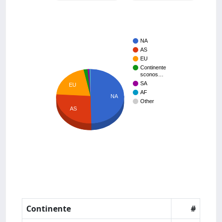
NA
AS
EU
Continente
sconos…
SA
EU
AF
NA
Other
AS
Continente
#