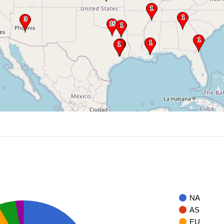
NA
AS
EU