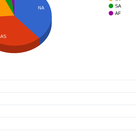
SA
NA
AF
AS