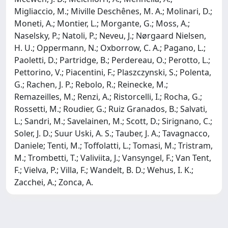
Migliaccio, M.; Miville Deschênes, M. A.; Molinari, D.;
Moneti, A.; Montier, L.; Morgante, G.; Moss, A.;
Naselsky, P.; Natoli, P.; Neveu, J.; Nørgaard Nielsen,
H. U.; Oppermann, N.; Oxborrow, C. A.; Pagano, L.;
Paoletti, D.; Partridge, B.; Perdereau, O.; Perotto, L.;
Pettorino, V.; Piacentini, F.; Plaszczynski, S.; Polenta,
G.; Rachen, J. P.; Rebolo, R.; Reinecke, M.;
Remazeilles, M.; Renzi, A.; Ristorcelli, I.; Rocha, G.;
Rossetti, M.; Roudier, G.; Ruiz Granados, B.; Salvati,
L.; Sandri, M.; Savelainen, M.; Scott, D.; Sirignano, C.;
Soler, J. D.; Suur Uski, A. S.; Tauber, J. A.; Tavagnacco,
Daniele; Tenti, M.; Toffolatti, L.; Tomasi, M.; Tristram,
M.; Trombetti, T.; Valiviita, J.; Vansyngel, F.; Van Tent,
F.; Vielva, P.; Villa, F.; Wandelt, B. D.; Wehus, I. K.;
Zacchei, A.; Zonca, A.