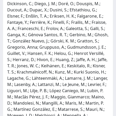
Dickinson, C.; Diego, J. M.; Doré, O.; Douspis, M.;
Ducout, A.; Dupac, X.; Dusini, S.; Efstathiou, G.;
Elsner, F.; Enßlin, T. A.; Eriksen, H. K.; Falgarone, E.;
Fantaye, Y.; Ferrière, K.; Finelli, F.; Frailis, M.; Fraisse,
A. A.; Franceschi, E.; Frolov, A.; Galeotta, S.; Galli, S.;
Ganga, K.; Génova Santos, R. T.; Gerbino, M.; Ghosh,
T.; González Nuevo, J.; Górski, K. M.; Gratton, S.;
Gregorio, Anna; Gruppuso, A.; Gudmundsson, J. E.;
Guillet, V.; Hansen, F. K.; Helou, G.; Henrot Versillé,
S.; Herranz, D.; Hivon, E.; Huang, Z.; Jaffe, A. H.; Jaffe,
T. R.; Jones, W. C.; Keihänen, E.; Keskitalo, R.; Kisner,
T. S.; Krachmalnicoff, N.; Kunz, M.; Kurki Suonio, H.;
Lagache, G.; Lähteenmäki, A.; Lamarre, J. M.; Langer,
M.; Lasenby, A.; Lattanzi, M.; Le Jeune, M.; Levrier, F.;
Liguori, M.; Lilje, P. B.; López Caniego, M.; Lubin, P.
M.; MacIás Pérez, J. F.; Maggio, Gianmarco; Maino,
D.; Mandolesi, N.; Mangilli, A.; Maris, M.; Martin, P.
G.; Martínez González, E.; Matarrese, S.; Mauri, N.;
Mcewen, J. D.; Melchiorri, A.; Mennella, A.;