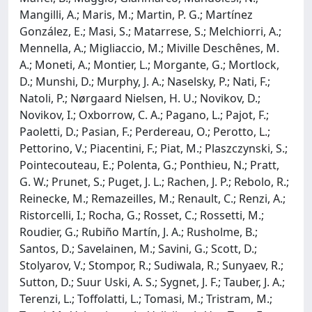
Mangilli, A.; Maris, M.; Martin, P. G.; Martínez
González, E.; Masi, S.; Matarrese, S.; Melchiorri, A.;
Mennella, A.; Migliaccio, M.; Miville Deschênes, M.
A.; Moneti, A.; Montier, L.; Morgante, G.; Mortlock,
D.; Munshi, D.; Murphy, J. A.; Naselsky, P.; Nati, F.;
Natoli, P.; Nørgaard Nielsen, H. U.; Novikov, D.;
Novikov, I.; Oxborrow, C. A.; Pagano, L.; Pajot, F.;
Paoletti, D.; Pasian, F.; Perdereau, O.; Perotto, L.;
Pettorino, V.; Piacentini, F.; Piat, M.; Plaszczynski, S.;
Pointecouteau, E.; Polenta, G.; Ponthieu, N.; Pratt,
G. W.; Prunet, S.; Puget, J. L.; Rachen, J. P.; Rebolo, R.;
Reinecke, M.; Remazeilles, M.; Renault, C.; Renzi, A.;
Ristorcelli, I.; Rocha, G.; Rosset, C.; Rossetti, M.;
Roudier, G.; Rubiño Martín, J. A.; Rusholme, B.;
Santos, D.; Savelainen, M.; Savini, G.; Scott, D.;
Stolyarov, V.; Stompor, R.; Sudiwala, R.; Sunyaev, R.;
Sutton, D.; Suur Uski, A. S.; Sygnet, J. F.; Tauber, J. A.;
Terenzi, L.; Toffolatti, L.; Tomasi, M.; Tristram, M.;