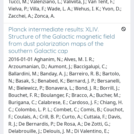
Tucci, M.; Valenziano, L.; Valiviita, J.; Van Tent, F.;
Vielva, P.; Villa, F.; Wade, L. A.; Wehus, I. K.; Yvon, D.;
Zacchei, A.; Zonca, A.
Planck intermediate results: XLIV.
Structure of the Galactic magnetic field
from dust polarization maps of the
southern Galactic cap
2016-01-01 Aghanim, N.; Alves, M. I. R.;
Arzoumanian, D.; Aumont, J.; Baccigalupi, C.;
Ballardini, M.; Banday, A. J.; Barreiro, R. B.; Bartolo,
N.; Basak, S.; Benabed, K.; Bernard, J. P.; Bersanelli,
M.; Bielewicz, P.; Bonavera, L.; Bond, J. R.; Borrill, J.;
Bouchet, F. R.; Boulanger, F.; Bracco, A.; Bucher, M.;
Burigana, C.; Calabrese, E.; Cardoso, J. F.; Chiang, H.
C.; Colombo, L. P. L.; Combet, C.; Comis, B.; Couchot,
F.; Coulais, A.; Crill, B. P.; Curto, A.; Cuttaia, F.; Davis,
R. J.; De Bernardis, P.; De Rosa, A.; De Zotti, G.;
Delabrouille, J.; Delouis, J. M.; Di Valentino, E.;