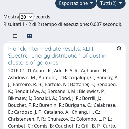
Esportazione
Tutti (2)
Mostra
records
Risultati 1 - 2 di 2 (tempo di esecuzione: 0.007 secondi).
Planck intermediate results: XLIII.
Spectral energy distribution of dust in
clusters of galaxies
2016-01-01 Adam, R.; Ade, P. A. R.; Aghanim, N.;
Ashdown, M.; Aumont, J.; Baccigalupi, C.; Banday, A.
J.; Barreiro, R. B.; Bartolo, N.; Battaner, E.; Benabed,
K.; Benoit Lévy, A.; Bersanelli, M.; Bielewicz, P.;
Bikmaev, I.; Bonaldi, A.; Bond, J. R.; Borrill, J.;
Bouchet, F. R.; Burenin, R.; Burigana, C.; Calabrese,
E.; Cardoso, J. F.; Catalano, A.; Chiang, H. C.;
Christensen, P. R.; Churazov, E.; Colombo, L. P. L.;
Combet, C.; Comis, B; Couchot, F.; Crill, B. P.; Curto,