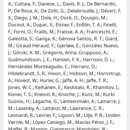
A.; Cuttaia, F.; Danese, L.; Davis, R. J.; De Bernardis,
P.; De Rosa, A.; De Zotti, G.; Delabrouille, J.; Désert, F.
X.; Diego, J. M.; Dole, H.; Doré, O.; Douspis, M.;
Ducout, A.; Dupac, X.; Elsner, F.; Enßlin, T. A.; Finelli,
F.; Forni, O.; Frailis, M.; Fraisse, A. A.; Franceschi, E.;
Galeotta, S.; Ganga, K.; Génova Santos, R. T.; Giard,
M.; Giraud Héraud, Y.; Gjerløw, E.; González Nuevo,
J.; Górski, K. M.; Gregorio, Anna; Gruppuso, A.;
Gudmundsson, J. E.; Hansen, F. K.; Harrison, D. L.;
Hernández Monteagudo, C.; Herranz, D.;
Hildebrandt, S. R.; Hivon, E.; Hobson, M.; Hornstrup,
A.; Hovest, W.; Hurier, G.; Jaffe, A. H.; Jaffe, T. R.;
Jones, W. C.; Keihänen, E.; Keskitalo, R.; Khamitov, I.;
Kisner, T. S.; Kneissl, R.; Knoche, J.; Kunz, M.; Kurki
Suonio, H.; Lagache, G.; Lähteenmäki, A.; Lamarre, J.
M.; Lasenby, A.; Lattanzi, M.; Lawrence, C. R.;
Leonardi, R.; Levrier, F.; Liguori, M.; Lilje, P. B.; Linden
Vørnle, M.; López Caniego, M.; Macías Pérez, J. F.;
Maffei, B.; Maggio, Gianmarco; Mandolesi, N.;