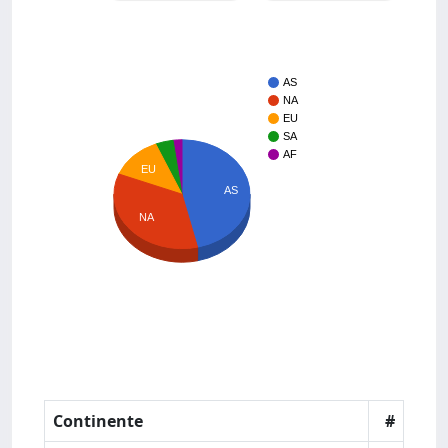
AS
NA
EU
SA
AF
EU
AS
NA
Continente
#