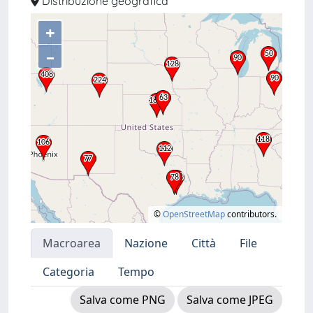
Distribuzione geografica
+
–
©
OpenStreetMap
contributors.
Macroarea
Nazione
Città
File
Categoria
Tempo
Salva come PNG
Salva come JPEG