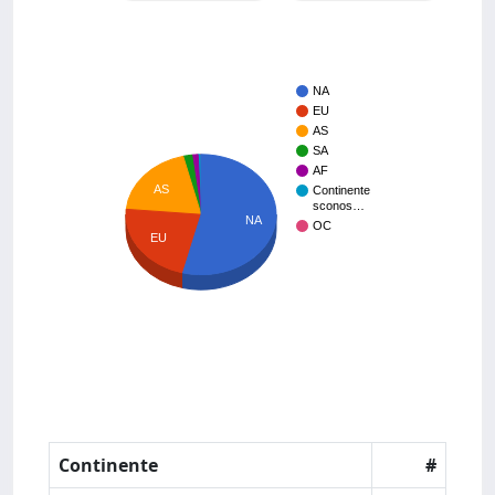
NA
EU
AS
SA
AF
AS
Continente
sconos…
NA
OC
EU
Continente
#