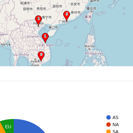
AS
NA
EU
SA