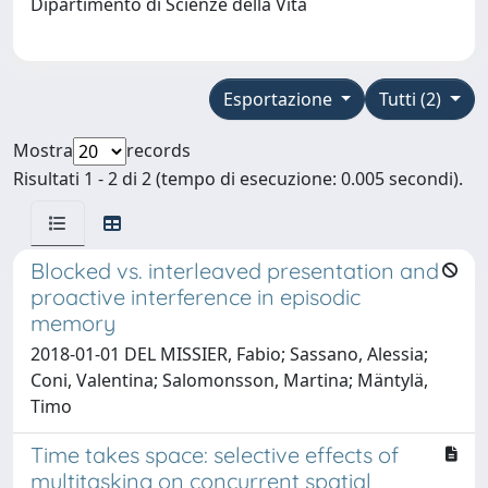
Dipartimento di Scienze della Vita
Esportazione
Tutti (2)
Mostra
records
Risultati 1 - 2 di 2 (tempo di esecuzione: 0.005 secondi).
Blocked vs. interleaved presentation and
proactive interference in episodic
memory
2018-01-01 DEL MISSIER, Fabio; Sassano, Alessia;
Coni, Valentina; Salomonsson, Martina; Mäntylä,
Timo
Time takes space: selective effects of
multitasking on concurrent spatial