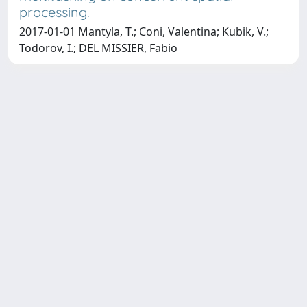
processing.
2017-01-01 Mantyla, T.; Coni, Valentina; Kubik, V.;
Todorov, I.; DEL MISSIER, Fabio
Copyright © 2026
Università degli Studi Trieste |
Dove
siamo
|
Privacy
Piazzale Europa,1 34127 Trieste, Italia -
Tel. +39 040.558.7111 - P.IVA 00211830328