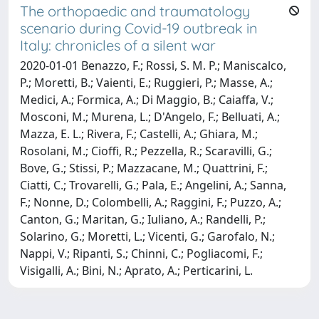
The orthopaedic and traumatology
scenario during Covid-19 outbreak in
Italy: chronicles of a silent war
2020-01-01 Benazzo, F.; Rossi, S. M. P.; Maniscalco,
P.; Moretti, B.; Vaienti, E.; Ruggieri, P.; Masse, A.;
Medici, A.; Formica, A.; Di Maggio, B.; Caiaffa, V.;
Mosconi, M.; Murena, L.; D'Angelo, F.; Belluati, A.;
Mazza, E. L.; Rivera, F.; Castelli, A.; Ghiara, M.;
Rosolani, M.; Cioffi, R.; Pezzella, R.; Scaravilli, G.;
Bove, G.; Stissi, P.; Mazzacane, M.; Quattrini, F.;
Ciatti, C.; Trovarelli, G.; Pala, E.; Angelini, A.; Sanna,
F.; Nonne, D.; Colombelli, A.; Raggini, F.; Puzzo, A.;
Canton, G.; Maritan, G.; Iuliano, A.; Randelli, P.;
Solarino, G.; Moretti, L.; Vicenti, G.; Garofalo, N.;
Nappi, V.; Ripanti, S.; Chinni, C.; Pogliacomi, F.;
Visigalli, A.; Bini, N.; Aprato, A.; Perticarini, L.