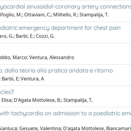
 myocardial sinusoidal-coronary artery connection
oglio, M.; Ottaviani, C.; Militello, R.; Stampalija, T.
pediatric emergency department for chest pain
o, G.; Barbi, E.; Cozzi, G.
Bobbo, Marco; Ventura, Alessandro
: dalla teoria alla pratica andata e ritorno
Barbi, E; Ventura, A
ncies?
, Elisa; D'Agata Mottolese, B.; Stampalija, T.
 with tachycardia on admission to a paediatric e
nluca; Gesuete, Valentina; D'agata Mottolese, Biancamaria