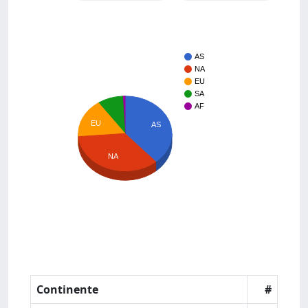
AS
NA
EU
SA
AF
EU
AS
NA
Continente
#