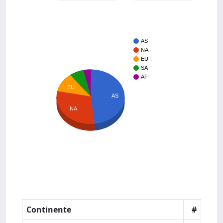
AS
NA
EU
SA
AF
EU
AS
NA
Continente
#