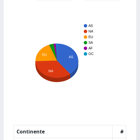
AS
NA
EU
SA
AF
OC
EU
AS
NA
Continente
#