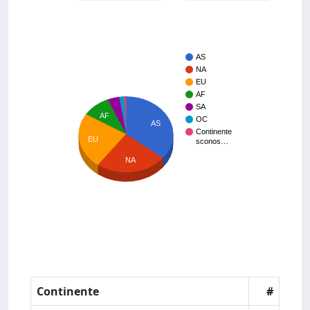
AS
NA
EU
AF
SA
AF
OC
AS
Continente
EU
sconos…
NA
Continente
#