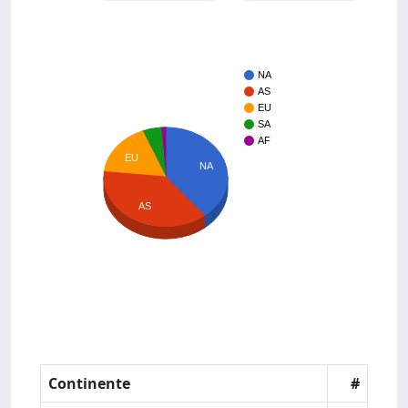
NA
AS
EU
SA
AF
EU
NA
AS
Continente
#