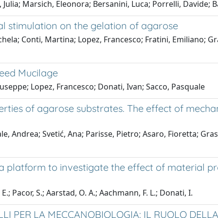
Julia; Marsich, Eleonora; Bersanini, Luca; Porrelli, Davide; B
l stimulation on the gelation of agarose
ela; Conti, Martina; Lopez, Francesco; Fratini, Emiliano; Gr
Seed Mucilage
 Giuseppe; Lopez, Francesco; Donati, Ivan; Sacco, Pasquale
rties of agarose substrates. The effect of mechan
e, Andrea; Svetić, Ana; Parisse, Pietro; Asaro, Fioretta; Gras
latform to investigate the effect of material prop
.; Pacor, S.; Aarstad, O. A.; Aachmann, F. L.; Donati, I.
LI PER LA MECCANOBIOLOGIA: IL RUOLO DELLA