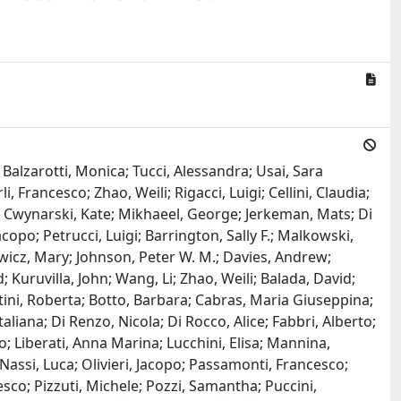
 Balzarotti, Monica; Tucci, Alessandra; Usai, Sara
, Francesco; Zhao, Weili; Rigacci, Luigi; Cellini, Claudia;
a; Cwynarski, Kate; Mikhaeel, George; Jerkeman, Mats; Di
opo; Petrucci, Luigi; Barrington, Sally F.; Malkowski,
wicz, Mary; Johnson, Peter W. M.; Davies, Andrew;
ruvilla, John; Wang, Li; Zhao, Weili; Balada, David;
stini, Roberta; Botto, Barbara; Cabras, Maria Giuseppina;
taliana; Di Renzo, Nicola; Di Rocco, Alice; Fabbri, Alberto;
io; Liberati, Anna Marina; Lucchini, Elisa; Mannina,
Nassi, Luca; Olivieri, Jacopo; Passamonti, Francesco;
esco; Pizzuti, Michele; Pozzi, Samantha; Puccini,