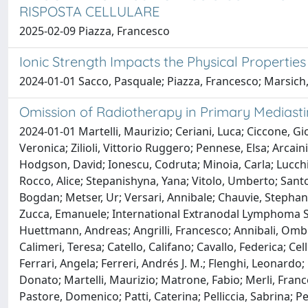
RISPOSTA CELLULARE
2025-02-09 Piazza, Francesco
Ionic Strength Impacts the Physical Propertie
2024-01-01 Sacco, Pasquale; Piazza, Francesco; Marsich,
Omission of Radiotherapy in Primary Mediasti
2024-01-01 Martelli, Maurizio; Ceriani, Luca; Ciccone, Gi
Veronica; Zilioli, Vittorio Ruggero; Pennese, Elsa; Arcaini
Hodgson, David; Ionescu, Codruta; Minoia, Carla; Lucchi
Rocco, Alice; Stepanishyna, Yana; Vitolo, Umberto; Santor
Bogdan; Metser, Ur; Versari, Annibale; Chauvie, Stephan
Zucca, Emanuele; International Extranodal Lymphoma Stu
Huettmann, Andreas; Angrilli, Francesco; Annibali, Ombre
Calimeri, Teresa; Catello, Califano; Cavallo, Federica; Cel
Ferrari, Angela; Ferreri, Andrés J. M.; Flenghi, Leonardo;
Donato; Martelli, Maurizio; Matrone, Fabio; Merli, Franc
Pastore, Domenico; Patti, Caterina; Pelliccia, Sabrina; Pe