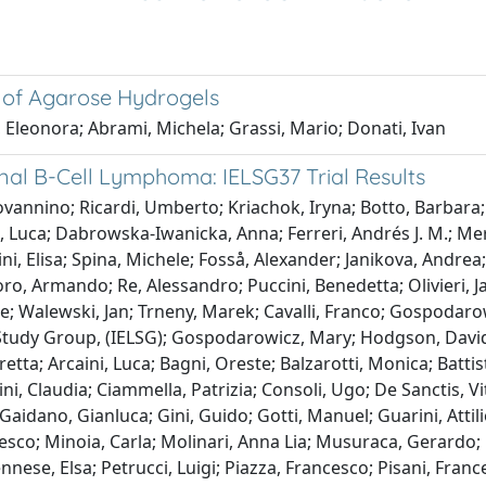
s of Agarose Hydrogels
 Eleonora; Abrami, Michela; Grassi, Mario; Donati, Ivan
nal B-Cell Lymphoma: IELSG37 Trial Results
ovannino; Ricardi, Umberto; Kriachok, Iryna; Botto, Barbara;
, Luca; Dabrowska-Iwanicka, Anna; Ferreri, Andrés J. M.; Merli
ni, Elisa; Spina, Michele; Fosså, Alexander; Janikova, Andre
o, Armando; Re, Alessandro; Puccini, Benedetta; Olivieri, Jac
e; Walewski, Jan; Trneny, Marek; Cavalli, Franco; Gospodaro
dy Group, (IELSG); Gospodarowicz, Mary; Hodgson, David; Ku
tta; Arcaini, Luca; Bagni, Oreste; Balzarotti, Monica; Batti
lini, Claudia; Ciammella, Patrizia; Consoli, Ugo; De Sanctis, Vi
 Gaidano, Gianluca; Gini, Guido; Gotti, Manuel; Guarini, Attil
esco; Minoia, Carla; Molinari, Anna Lia; Musuraca, Gerardo; 
nnese, Elsa; Petrucci, Luigi; Piazza, Francesco; Pisani, Franc