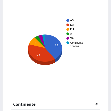
AS
NA
EU
AF
SA
Continente
EU
AS
sconos…
NA
Continente
#