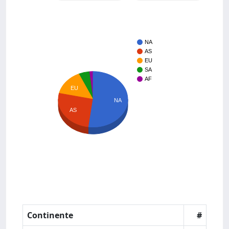
NA
AS
EU
SA
AF
EU
NA
AS
Continente
#