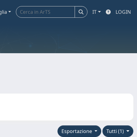
glia
IT
LOGIN
Esportazione
Tutti (1)