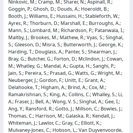
Ninkovic, M.; Cramp, M.; Sharer, N.; Aspinall, R.;
Goggin, P.; Ghosh, D.; Douds, A.; Hoeroldt, B.;
Booth, J.; Williams, E.; Hussaini, H.; Stableforth, W.;
Ayres, R.; Thorburn, D.; Marshall, E.; Burroughs, A.;
Mann, S.; Lombard, M.; Richardson, P.; Patanwala, I.;
Maltby, J.; Brookes, M.; Mathew, R.; Vyas, S.; Singhal,
S.; Gleeson, D.; Misra, S.; Butterworth, J.; George, K.;
Harding, T.; Douglass, A.; Panter, S.; Shearman, J.;
Bray, G.; Butcher, G.; Forton, D.; Mclindon, J.; Cowan,
M.; Whatley, G.; Mandal, A.; Gupta, H.; Sanghi, P.;
Jain, S.; Pereira, S.; Prasad, G.; Watts, G.; Wright, M.;
Neuberger, J.; Gordon, F.; Unitt, E.; Grant, A.;
Delahooke, T.; Higham, A.; Brind, A.; Cox, M.;
Ramakrishnan, S.; King, A.; Collins, C.; Whalley, S.; Li,
A.; Fraser, J.; Bell, A.; Wong, V. S.; Singhal, A.; Gee, I.;
Ang, Y.; Ransford, R.; Gotto, J.; Millson, C.; Bowles, J.;
Thomas, C.; Harrison, M.; Galaska, R.; Kendall, J.;
Whiteman, J.; Lawlor, C.; Gray, C.; Elliott, K.;
Mulvaney-Jones, C.; Hobson, L.; Van Duyvenvoorde,