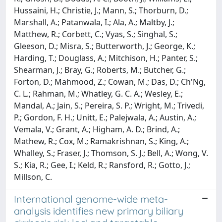
Hussaini, H.; Christie, J.; Mann, S.; Thorburn, D.;
Marshall, A.; Patanwala, I.; Ala, A.; Maltby, J.;
Matthew, R.; Corbett, C.; Vyas, S.; Singhal, S.;
Gleeson, D.; Misra, S.; Butterworth, J.; George, K.;
Harding, T.; Douglass, A.; Mitchison, H.; Panter, S.;
Shearman, J.; Bray, G.; Roberts, M.; Butcher, G.;
Forton, D.; Mahmood, Z.; Cowan, M.; Das, D.; Ch'Ng,
C. L.; Rahman, M.; Whatley, G. C. A.; Wesley, E.;
Mandal, A.; Jain, S.; Pereira, S. P.; Wright, M.; Trivedi,
P.; Gordon, F. H.; Unitt, E.; Palejwala, A.; Austin, A.;
Vemala, V.; Grant, A.; Higham, A. D.; Brind, A.;
Mathew, R.; Cox, M.; Ramakrishnan, S.; King, A.;
Whalley, S.; Fraser, J.; Thomson, S. J.; Bell, A.; Wong, V.
S.; Kia, R.; Gee, I.; Keld, R.; Ransford, R.; Gotto, J.;
Millson, C.
International genome-wide meta-
analysis identifies new primary biliary