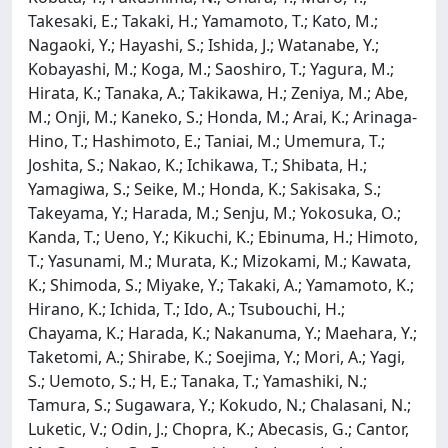
Takesaki, E.; Takaki, H.; Yamamoto, T.; Kato, M.;
Nagaoki, Y.; Hayashi, S.; Ishida, J.; Watanabe, Y.;
Kobayashi, M.; Koga, M.; Saoshiro, T.; Yagura, M.;
Hirata, K.; Tanaka, A.; Takikawa, H.; Zeniya, M.; Abe,
M.; Onji, M.; Kaneko, S.; Honda, M.; Arai, K.; Arinaga-
Hino, T.; Hashimoto, E.; Taniai, M.; Umemura, T.;
Joshita, S.; Nakao, K.; Ichikawa, T.; Shibata, H.;
Yamagiwa, S.; Seike, M.; Honda, K.; Sakisaka, S.;
Takeyama, Y.; Harada, M.; Senju, M.; Yokosuka, O.;
Kanda, T.; Ueno, Y.; Kikuchi, K.; Ebinuma, H.; Himoto,
T.; Yasunami, M.; Murata, K.; Mizokami, M.; Kawata,
K.; Shimoda, S.; Miyake, Y.; Takaki, A.; Yamamoto, K.;
Hirano, K.; Ichida, T.; Ido, A.; Tsubouchi, H.;
Chayama, K.; Harada, K.; Nakanuma, Y.; Maehara, Y.;
Taketomi, A.; Shirabe, K.; Soejima, Y.; Mori, A.; Yagi,
S.; Uemoto, S.; H, E.; Tanaka, T.; Yamashiki, N.;
Tamura, S.; Sugawara, Y.; Kokudo, N.; Chalasani, N.;
Luketic, V.; Odin, J.; Chopra, K.; Abecasis, G.; Cantor,