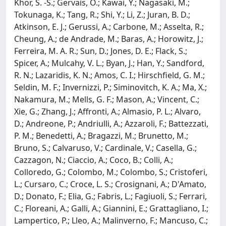
Khor, S. -S.; Gervais, O.; Kawai, Y.; Nagasaki, M.;
Tokunaga, K.; Tang, R.; Shi, Y.; Li, Z.; Juran, B. D.;
Atkinson, E. J.; Gerussi, A.; Carbone, M.; Asselta, R.;
Cheung, A.; de Andrade, M.; Baras, A.; Horowitz, J.;
Ferreira, M. A. R.; Sun, D.; Jones, D. E.; Flack, S.;
Spicer, A.; Mulcahy, V. L.; Byan, J.; Han, Y.; Sandford,
R. N.; Lazaridis, K. N.; Amos, C. I.; Hirschfield, G. M.;
Seldin, M. F.; Invernizzi, P.; Siminovitch, K. A.; Ma, X.;
Nakamura, M.; Mells, G. F.; Mason, A.; Vincent, C.;
Xie, G.; Zhang, J.; Affronti, A.; Almasio, P. L.; Alvaro,
D.; Andreone, P.; Andriulli, A.; Azzaroli, F.; Battezzati,
P. M.; Benedetti, A.; Bragazzi, M.; Brunetto, M.;
Bruno, S.; Calvaruso, V.; Cardinale, V.; Casella, G.;
Cazzagon, N.; Ciaccio, A.; Coco, B.; Colli, A.;
Colloredo, G.; Colombo, M.; Colombo, S.; Cristoferi,
L.; Cursaro, C.; Croce, L. S.; Crosignani, A.; D'Amato,
D.; Donato, F.; Elia, G.; Fabris, L.; Fagiuoli, S.; Ferrari,
C.; Floreani, A.; Galli, A.; Giannini, E.; Grattagliano, I.;
Lampertico, P.; Lleo, A.; Malinverno, F.; Mancuso, C.;