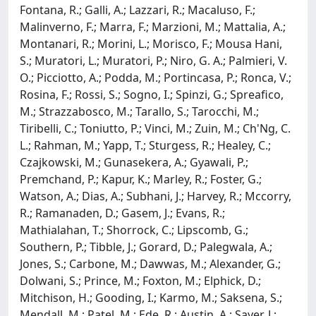
Fontana, R.; Galli, A.; Lazzari, R.; Macaluso, F.;
Malinverno, F.; Marra, F.; Marzioni, M.; Mattalia, A.;
Montanari, R.; Morini, L.; Morisco, F.; Mousa Hani,
S.; Muratori, L.; Muratori, P.; Niro, G. A.; Palmieri, V.
O.; Picciotto, A.; Podda, M.; Portincasa, P.; Ronca, V.;
Rosina, F.; Rossi, S.; Sogno, I.; Spinzi, G.; Spreafico,
M.; Strazzabosco, M.; Tarallo, S.; Tarocchi, M.;
Tiribelli, C.; Toniutto, P.; Vinci, M.; Zuin, M.; Ch'Ng, C.
L.; Rahman, M.; Yapp, T.; Sturgess, R.; Healey, C.;
Czajkowski, M.; Gunasekera, A.; Gyawali, P.;
Premchand, P.; Kapur, K.; Marley, R.; Foster, G.;
Watson, A.; Dias, A.; Subhani, J.; Harvey, R.; Mccorry,
R.; Ramanaden, D.; Gasem, J.; Evans, R.;
Mathialahan, T.; Shorrock, C.; Lipscomb, G.;
Southern, P.; Tibble, J.; Gorard, D.; Palegwala, A.;
Jones, S.; Carbone, M.; Dawwas, M.; Alexander, G.;
Dolwani, S.; Prince, M.; Foxton, M.; Elphick, D.;
Mitchison, H.; Gooding, I.; Karmo, M.; Saksena, S.;
Mendall, M.; Patel, M.; Ede, R.; Austin, A.; Sayer, J.;