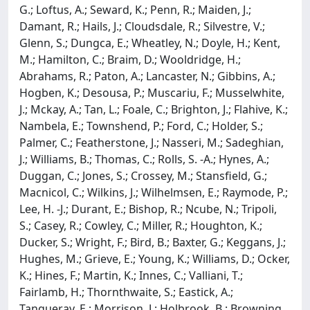
G.; Loftus, A.; Seward, K.; Penn, R.; Maiden, J.;
Damant, R.; Hails, J.; Cloudsdale, R.; Silvestre, V.;
Glenn, S.; Dungca, E.; Wheatley, N.; Doyle, H.; Kent,
M.; Hamilton, C.; Braim, D.; Wooldridge, H.;
Abrahams, R.; Paton, A.; Lancaster, N.; Gibbins, A.;
Hogben, K.; Desousa, P.; Muscariu, F.; Musselwhite,
J.; Mckay, A.; Tan, L.; Foale, C.; Brighton, J.; Flahive, K.;
Nambela, E.; Townshend, P.; Ford, C.; Holder, S.;
Palmer, C.; Featherstone, J.; Nasseri, M.; Sadeghian,
J.; Williams, B.; Thomas, C.; Rolls, S. -A.; Hynes, A.;
Duggan, C.; Jones, S.; Crossey, M.; Stansfield, G.;
Macnicol, C.; Wilkins, J.; Wilhelmsen, E.; Raymode, P.;
Lee, H. -J.; Durant, E.; Bishop, R.; Ncube, N.; Tripoli,
S.; Casey, R.; Cowley, C.; Miller, R.; Houghton, K.;
Ducker, S.; Wright, F.; Bird, B.; Baxter, G.; Keggans, J.;
Hughes, M.; Grieve, E.; Young, K.; Williams, D.; Ocker,
K.; Hines, F.; Martin, K.; Innes, C.; Valliani, T.;
Fairlamb, H.; Thornthwaite, S.; Eastick, A.;
Tanqueray, E.; Morrison, J.; Holbrook, B.; Browning,