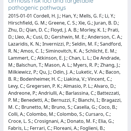
cirrhosis risk loci and targetable
pathogenic pathways
2015-01-01 Cordell, H. J.; Han, Y.; Mells, G. F.; Li, Y.;
Hirschfield, G. M.; Greene, C. S.; Xie, G.; Juran, B. D.;
Zhu, D.; Qian, D. C.; Floyd, J. A. B.; Morley, K. I.; Prati,
D.; Lleo, A.; Cusi, D.; Gershwin, M. E.; Anderson, C. A.;
Lazaridis, K. N.; Invernizzi, P.; Seldin, M. F.; Sandford,
R. N.; Amos, C. I.; Siminovitch, K. A.; Schlicht, E. M.;
Lammert, C.; Atkinson, E. J.; Chan, L. L.; De Andrade,
M.; Balschun, T.; Mason, A. L.; Myers, R. P.; Zhang, J.;
Milkiewicz, P.; Qu, J.; Odin, J. A.; Luketic, V. A.; Bacon,
B. R.; Bodenheimer, H. C.; Liakina, V.; Vincent, C.;
Levy, C.; Gregersen, P. K.; Almasio, P. L.; Alvaro, D.;
Andreone, P.; Andriulli, A.; Barlassina, C.; Battezzati,
P. M.; Benedetti, A.; Bernuzzi, F.; Bianchi, I.; Bragazzi,
M. C.; Brunetto, M.; Bruno, S.; Casella, G.; Coco, B.;
Colli, A.; Colombo, M.; Colombo, S.; Cursaro, C.;
Croce, L. S.; Crosignani, A.; Donato, M. F.; Elia, G.;
Fabris, L.; Ferrari, C.; Floreani, A.; Foglieni, B.;