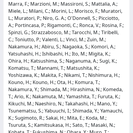
Marra, F.; Marzioni, M.; Massironi, S.; Mattalia, A.;
Miele, L.; Milani, C.; Morini, L.; Morisco, F.; Muratori,
L.; Muratori, P.; Niro, G. A.; O'Donnell, S.; Picciotto,
A.; Portincasa, P.; Rigamonti, C.; Ronca, V.; Rosina, F.;
Spinzi, G.; Strazzabosco, M.; Tarocchi, M.; Tiribelli,
C.; Toniutto, P.; Valenti, L.; Vinci, M.; Zuin, M.;
Nakamura, H.; Abiru, S.; Nagaoka, S.; Komori, A.;
Yatsuhashi, H.; Ishibashi, H.; Ito, M.; Migita, K.;
Ohira, H.; Katsushima, S.; Naganuma, A.; Sugi, K.;
Komatsu, T.; Mannami, T.; Matsushita, K.;
Yoshizawa, K.; Makita, F.; Nikami, T.; Nishimura, H.;
Kouno, H.; Kouno, H.; Ota, H.; Komura, T.;
Nakamura, Y.; Shimada, M.; Hirashima, N.; Komeda,
T.; Ario, K.; Nakamuta, M.; Yamashita, T.; Furuta, K.;
Kikuchi, M.; Naeshiro, N.; Takahashi, H.; Mano, Y.;
Tsunematsu, S.; Yabuuchi, I.; Shimada, Y.; Yamauchi,
K.; Sugimoto, R.; Sakai, H.; Mita, E.; Koda, M.;
Tsuruta, S.; Kamitsukasa, H.; Sato, T.; Masaki, N.;
Kobata, T.; Fukushima, N.; Ohara, Y.; Muro, T.;