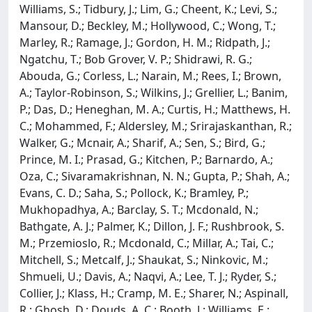
Williams, S.; Tidbury, J.; Lim, G.; Cheent, K.; Levi, S.;
Mansour, D.; Beckley, M.; Hollywood, C.; Wong, T.;
Marley, R.; Ramage, J.; Gordon, H. M.; Ridpath, J.;
Ngatchu, T.; Bob Grover, V. P.; Shidrawi, R. G.;
Abouda, G.; Corless, L.; Narain, M.; Rees, I.; Brown,
A.; Taylor-Robinson, S.; Wilkins, J.; Grellier, L.; Banim,
P.; Das, D.; Heneghan, M. A.; Curtis, H.; Matthews, H.
C.; Mohammed, F.; Aldersley, M.; Srirajaskanthan, R.;
Walker, G.; Mcnair, A.; Sharif, A.; Sen, S.; Bird, G.;
Prince, M. I.; Prasad, G.; Kitchen, P.; Barnardo, A.;
Oza, C.; Sivaramakrishnan, N. N.; Gupta, P.; Shah, A.;
Evans, C. D.; Saha, S.; Pollock, K.; Bramley, P.;
Mukhopadhya, A.; Barclay, S. T.; Mcdonald, N.;
Bathgate, A. J.; Palmer, K.; Dillon, J. F.; Rushbrook, S.
M.; Przemioslo, R.; Mcdonald, C.; Millar, A.; Tai, C.;
Mitchell, S.; Metcalf, J.; Shaukat, S.; Ninkovic, M.;
Shmueli, U.; Davis, A.; Naqvi, A.; Lee, T. J.; Ryder, S.;
Collier, J.; Klass, H.; Cramp, M. E.; Sharer, N.; Aspinall,
R.; Ghosh, D.; Douds, A. C.; Booth, J.; Williams, E.;