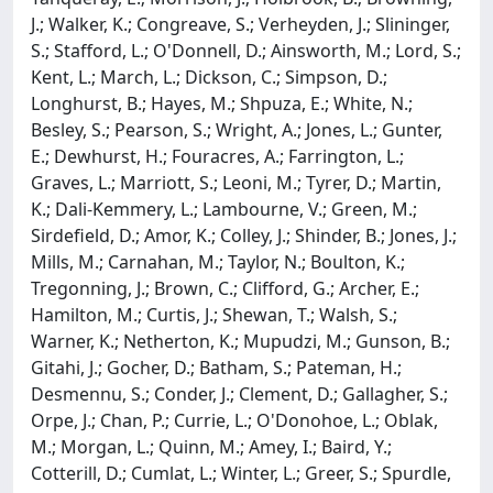
J.; Walker, K.; Congreave, S.; Verheyden, J.; Slininger,
S.; Stafford, L.; O'Donnell, D.; Ainsworth, M.; Lord, S.;
Kent, L.; March, L.; Dickson, C.; Simpson, D.;
Longhurst, B.; Hayes, M.; Shpuza, E.; White, N.;
Besley, S.; Pearson, S.; Wright, A.; Jones, L.; Gunter,
E.; Dewhurst, H.; Fouracres, A.; Farrington, L.;
Graves, L.; Marriott, S.; Leoni, M.; Tyrer, D.; Martin,
K.; Dali-Kemmery, L.; Lambourne, V.; Green, M.;
Sirdefield, D.; Amor, K.; Colley, J.; Shinder, B.; Jones, J.;
Mills, M.; Carnahan, M.; Taylor, N.; Boulton, K.;
Tregonning, J.; Brown, C.; Clifford, G.; Archer, E.;
Hamilton, M.; Curtis, J.; Shewan, T.; Walsh, S.;
Warner, K.; Netherton, K.; Mupudzi, M.; Gunson, B.;
Gitahi, J.; Gocher, D.; Batham, S.; Pateman, H.;
Desmennu, S.; Conder, J.; Clement, D.; Gallagher, S.;
Orpe, J.; Chan, P.; Currie, L.; O'Donohoe, L.; Oblak,
M.; Morgan, L.; Quinn, M.; Amey, I.; Baird, Y.;
Cotterill, D.; Cumlat, L.; Winter, L.; Greer, S.; Spurdle,