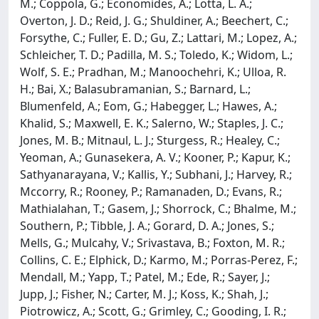
M.; Coppola, G.; Economides, A.; Lotta, L. A.;
Overton, J. D.; Reid, J. G.; Shuldiner, A.; Beechert, C.;
Forsythe, C.; Fuller, E. D.; Gu, Z.; Lattari, M.; Lopez, A.;
Schleicher, T. D.; Padilla, M. S.; Toledo, K.; Widom, L.;
Wolf, S. E.; Pradhan, M.; Manoochehri, K.; Ulloa, R.
H.; Bai, X.; Balasubramanian, S.; Barnard, L.;
Blumenfeld, A.; Eom, G.; Habegger, L.; Hawes, A.;
Khalid, S.; Maxwell, E. K.; Salerno, W.; Staples, J. C.;
Jones, M. B.; Mitnaul, L. J.; Sturgess, R.; Healey, C.;
Yeoman, A.; Gunasekera, A. V.; Kooner, P.; Kapur, K.;
Sathyanarayana, V.; Kallis, Y.; Subhani, J.; Harvey, R.;
Mccorry, R.; Rooney, P.; Ramanaden, D.; Evans, R.;
Mathialahan, T.; Gasem, J.; Shorrock, C.; Bhalme, M.;
Southern, P.; Tibble, J. A.; Gorard, D. A.; Jones, S.;
Mells, G.; Mulcahy, V.; Srivastava, B.; Foxton, M. R.;
Collins, C. E.; Elphick, D.; Karmo, M.; Porras-Perez, F.;
Mendall, M.; Yapp, T.; Patel, M.; Ede, R.; Sayer, J.;
Jupp, J.; Fisher, N.; Carter, M. J.; Koss, K.; Shah, J.;
Piotrowicz, A.; Scott, G.; Grimley, C.; Gooding, I. R.;