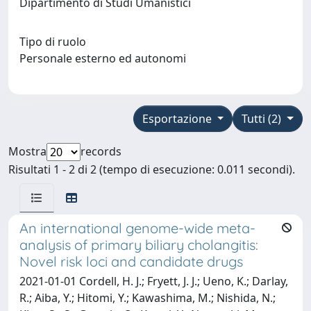
Dipartimento di Studi Umanistici
Tipo di ruolo
Personale esterno ed autonomi
Esportazione
Tutti (2)
Mostra
records
Risultati 1 - 2 di 2 (tempo di esecuzione: 0.011 secondi).
An international genome-wide meta-
analysis of primary biliary cholangitis:
Novel risk loci and candidate drugs
2021-01-01 Cordell, H. J.; Fryett, J. J.; Ueno, K.; Darlay,
R.; Aiba, Y.; Hitomi, Y.; Kawashima, M.; Nishida, N.;