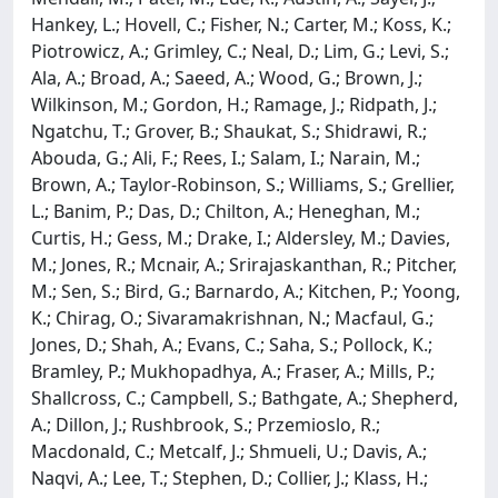
Hankey, L.; Hovell, C.; Fisher, N.; Carter, M.; Koss, K.;
Piotrowicz, A.; Grimley, C.; Neal, D.; Lim, G.; Levi, S.;
Ala, A.; Broad, A.; Saeed, A.; Wood, G.; Brown, J.;
Wilkinson, M.; Gordon, H.; Ramage, J.; Ridpath, J.;
Ngatchu, T.; Grover, B.; Shaukat, S.; Shidrawi, R.;
Abouda, G.; Ali, F.; Rees, I.; Salam, I.; Narain, M.;
Brown, A.; Taylor-Robinson, S.; Williams, S.; Grellier,
L.; Banim, P.; Das, D.; Chilton, A.; Heneghan, M.;
Curtis, H.; Gess, M.; Drake, I.; Aldersley, M.; Davies,
M.; Jones, R.; Mcnair, A.; Srirajaskanthan, R.; Pitcher,
M.; Sen, S.; Bird, G.; Barnardo, A.; Kitchen, P.; Yoong,
K.; Chirag, O.; Sivaramakrishnan, N.; Macfaul, G.;
Jones, D.; Shah, A.; Evans, C.; Saha, S.; Pollock, K.;
Bramley, P.; Mukhopadhya, A.; Fraser, A.; Mills, P.;
Shallcross, C.; Campbell, S.; Bathgate, A.; Shepherd,
A.; Dillon, J.; Rushbrook, S.; Przemioslo, R.;
Macdonald, C.; Metcalf, J.; Shmueli, U.; Davis, A.;
Naqvi, A.; Lee, T.; Stephen, D.; Collier, J.; Klass, H.;