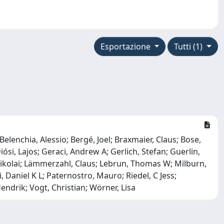
Esportazione
Tutti (1)
lenchia, Alessio; Bergé, Joel; Braxmaier, Claus; Bose,
si, Lajos; Geraci, Andrew A; Gerlich, Stefan; Guerlin,
Nikolai; Lämmerzahl, Claus; Lebrun, Thomas W; Milburn,
Daniel K L; Paternostro, Mauro; Riedel, C Jess;
Hendrik; Vogt, Christian; Wörner, Lisa