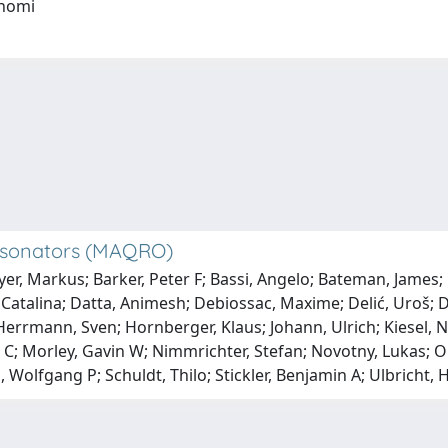
onomi
esonators (MAQRO)
, Markus; Barker, Peter F; Bassi, Angelo; Bateman, James; Be
atalina; Datta, Animesh; Debiossac, Maxime; Delić, Uroš; Dió
Herrmann, Sven; Hornberger, Klaus; Johann, Ulrich; Kiesel, 
; Morley, Gavin W; Nimmrichter, Stefan; Novotny, Lukas; Oi, 
 Wolfgang P; Schuldt, Thilo; Stickler, Benjamin A; Ulbricht, 