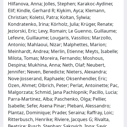
Hilfanova, Anna; Jolles, Stephen; Karakoc-Aydiner,
Elif; Kindle, Gerhard R; Kiykim, Ayca; Klemann,
Christian; Koletsi, Patra; Koltan, Sylwia;
Kondratenko, Irina; Körholz, Julia; Krüger, Renate;
Jeziorski, Eric; Levy, Romain; Le Guenno, Guillaume;
Lefevre, Guillaume; Lougaris, Vassilios; Marzollo,
Antonio; Mahlaoui, Nizar; Malphettes, Marion;
Meinhardt, Andrea; Merlin, Etienne; Meyts, Isabelle;
Milota, Tomas; Moreira, Fernando; Moshous,
Despina; Mukhina, Anna; Neth, Olaf; Neubert,
Jennifer; Neven, Benedicte; Nieters, Alexandra;
Nove-Josserand, Raphaele; Oksenhendler, Eric;
Ozen, Ahmet; Olbrich, Peter; Perlat, Antoinette; Pac,
Malgorzata; Schmid, Jana Pachlopnik; Pacillo, Lucia;
Parra-Martinez, Alba; Paschenko, Olga; Pellier,
Isabelle; Sefer, Asena Pinar; Plebani, Alessandro;
Plantaz, Dominique; Prader, Seraina; Raffray, Loic;
Ritterbusch, Henrike; Riviere, Jacques G; Rivalta,
Beatrice; Rusch, Stephan; Sakovich, Inga; Savic,