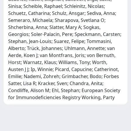
Sinisa; Scheible, Raphael; Schleinitz, Nicolas;
Schuetz, Catharina; Schulz, Ansgar; Sediva, Anna;
Semeraro, Michaela; Sharapova, Svetlana O;
Shcherbina, Anna; Slatter, Mary A; Sogkas,
Georgios; Soler-Palacin, Pere; Speckmann, Carsten;
Stephan, Jean-Louis; Suarez, Felipe; Tommasini,
Alberto; Trück, Johannes; Uhlmann, Annette; van
Aerde, Koen J; van Montfrans, Joris; von Bernuth,
Horst; Warnatz, Klaus; Williams, Tony; Worth,
Austen J J; Ip, Winnie; Picard, Capucine; Catherinot,
Emilie; Nademi, Zohreh; Grimbacher, Bodo; Forbes
Satter, Lisa R; Kracker, Sven; Chandra, Anita;
Condliffe, Alison M; Ehl, Stephan; European Society
for Immunodeficiencies Registry Working, Party