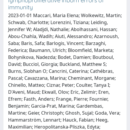
lymphoproliferative inborn errors of
immunity
2023-01-01 Maccari, Maria Elena; Wolkewitz, Martin;
Schwab, Charlotte; Lorenzini, Tiziana; Leiding,
Jennifer W; Aladjdi, Nathalie; Abolhassani, Hassan;
Abou-Chahla, Wadih; Aiuti, Alessandro; Azarnoush,
Saba; Baris, Safa; Barlogis, Vincent; Barzaghi,
Federica; Baumann, Ulrich; Bloomfield, Marketa;
Bohynikova, Nadezda; Bodet, Damien; Boutboul,
David; Bucciol, Giorgia; Buckland, Matthew S;
Burns, Siobhan O; Cancrini, Caterina; Cathébras,
Pascal; Cavazzana, Marina; Cheminant, Morgane;
Chinello, Matteo; Ciznar, Peter; Coulter, Tanya I;
D'Aveni, Maud; Ekwall, Olov; Eric, Zelimir; Eren,
Efrem; Fasth, Anders; Frange, Pierre; Fournier,
Benjamin; Garcia-Prat, Marina; Gardembas,
Martine; Geier, Christoph; Ghosh, Sujal; Goda, Vera;
Hammarström, Lennart; Hauck, Fabian; Heeg,
Maximilian; Heropolitanska-Pliszka, Edyta;