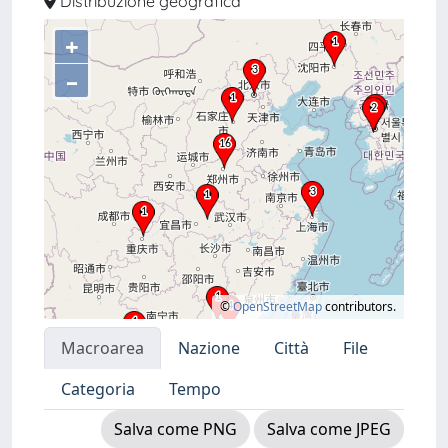
Distribuzione geografica
+
–
©
OpenStreetMap
contributors.
Macroarea
Nazione
Città
File
Categoria
Tempo
Salva come PNG
Salva come JPEG