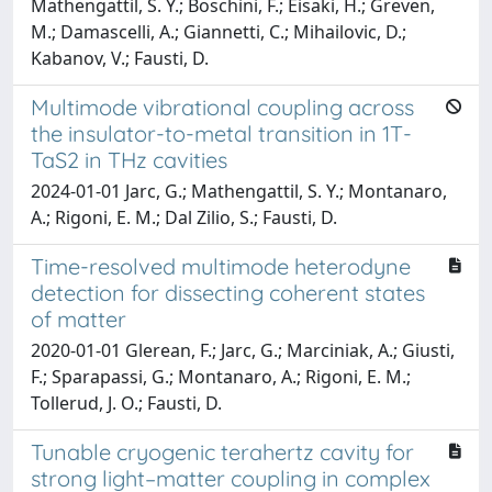
Mathengattil, S. Y.; Boschini, F.; Eisaki, H.; Greven,
M.; Damascelli, A.; Giannetti, C.; Mihailovic, D.;
Kabanov, V.; Fausti, D.
Multimode vibrational coupling across
the insulator-to-metal transition in 1T-
TaS2 in THz cavities
2024-01-01 Jarc, G.; Mathengattil, S. Y.; Montanaro,
A.; Rigoni, E. M.; Dal Zilio, S.; Fausti, D.
Time-resolved multimode heterodyne
detection for dissecting coherent states
of matter
2020-01-01 Glerean, F.; Jarc, G.; Marciniak, A.; Giusti,
F.; Sparapassi, G.; Montanaro, A.; Rigoni, E. M.;
Tollerud, J. O.; Fausti, D.
Tunable cryogenic terahertz cavity for
strong light–matter coupling in complex