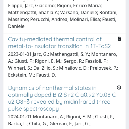
Filippo; Jarc, Giacomo; Rigoni, Enrico Maria;
Mathengattil, Shahla Y.; Varsano, Daniele; Rontani,
Massimo; Perucchi, Andrea; Molinari, Elisa; Fausti,
Daniele
Cavity-mediated thermal control of
metal-to-insulator transition in 1T-TaS2
2023-01-01 Jarc, G.; Mathengattil, S. Y.; Montanaro,
A.; Giusti, F.; Rigoni, E. M.; Sergo, R.; Fassioli, F.;
Winnerl, S.; Dal Zilio, S.; Mihailovic, D.; Prelovsek, P.;
Eckstein, M.; Fausti, D.
Dynamics of nonthermal states in
optimally doped B i2 S r2 C a0.92 Y0.08 C
u2 O8+δ revealed by midinfrared three-
pulse spectroscopy
2024-01-01 Montanaro, A.; Rigoni, E. M.; Giusti, F.;
Barba, L.; Chita, G.; Glerean, F.; Jarc, G.;