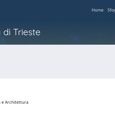
Home
Sfo
 di Trieste
a e Architettura