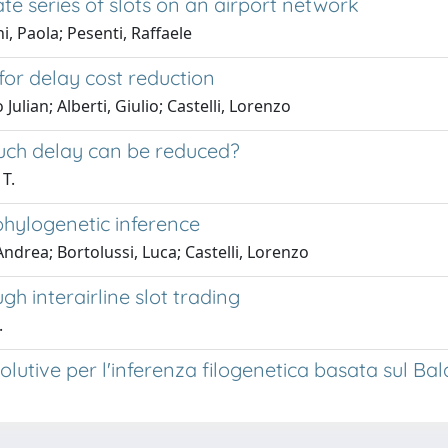
e series of slots on an airport network
i, Paola; Pesenti, Raffaele
for delay cost reduction
lian; Alberti, Giulio; Castelli, Lorenzo
much delay can be reduced?
 T.
phylogenetic inference
ndrea; Bortolussi, Luca; Castelli, Lorenzo
 interairline slot trading
.
utive per l'inferenza filogenetica basata sul Ba