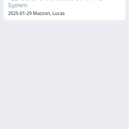
System
2025-01-29 Mazzon, Lucas
Copyright © 2026
Università degli Studi Trieste |
Dove
siamo
|
Privacy
Piazzale Europa,1 34127 Trieste, Italia -
Tel. +39 040.558.7111 - P.IVA 00211830328
- C.F. 80013890324 - P.E.C.: