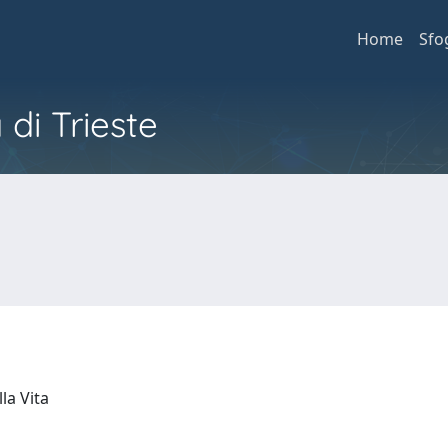
Home
Sfo
 di Trieste
lla Vita