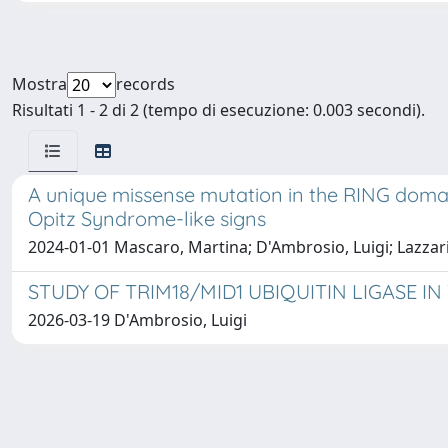
Mostra
records
Risultati 1 - 2 di 2 (tempo di esecuzione: 0.003 secondi).
A unique missense mutation in the RING domain
Opitz Syndrome-like signs
2024-01-01 Mascaro, Martina; D'Ambrosio, Luigi; Lazzari
STUDY OF TRIM18/MID1 UBIQUITIN LIGASE 
2026-03-19 D'Ambrosio, Luigi