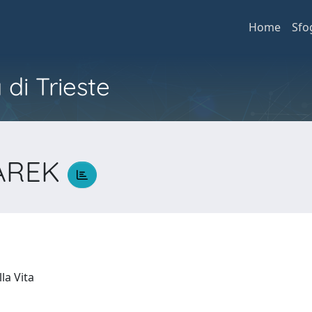
Home
Sfo
 di Trieste
DAREK
K
lla Vita