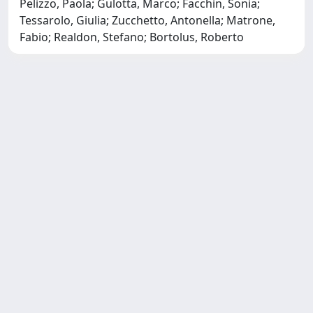
Pelizzo, Paola; Gulotta, Marco; Facchin, Sonia;
Tessarolo, Giulia; Zucchetto, Antonella; Matrone,
Fabio; Realdon, Stefano; Bortolus, Roberto
Copyright © 2026
Università degli Studi Trieste |
Dove
siamo
|
Privacy
Piazzale Europa,1 34127 Trieste, Italia -
Tel. +39 040.558.7111 - P.IVA 00211830328
- C.F. 80013890324 - P.E.C.: